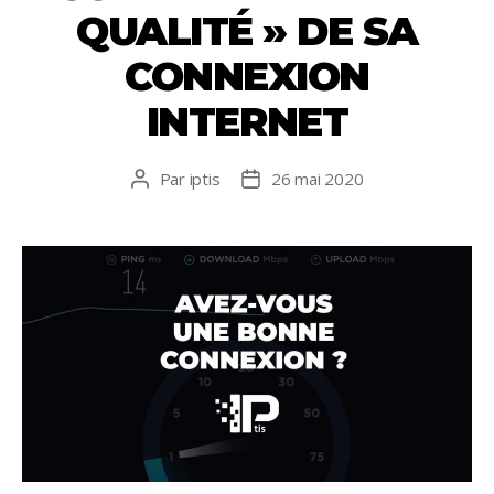
k
p
QUALITÉ » DE SA
CONNEXION
INTERNET
Par
iptis
26 mai 2020
Auteur
Date
de
de
l’article
l’article