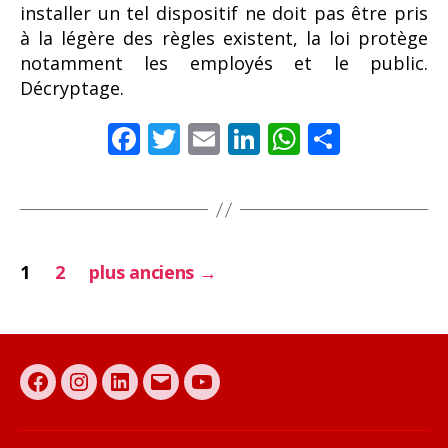
installer un tel dispositif ne doit pas être pris
à la légère des règles existent, la loi protège
notamment les employés et le public.
Décryptage.
F
T
E
Li
W
P
ac
w
m
n
h
ar
e
itt
ai
k
at
ta
b
er
l
e
s
g
Pagination
o
dI
A
er
1
2
plus anciens
→
o
n
p
des
k
p
publications
Facebook
Instagram
Linkedin
E-
Youtube
mail