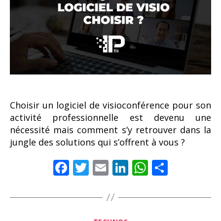
Choisir un logiciel de visioconférence pour son
activité professionnelle est devenu une
nécessité mais comment s’y retrouver dans la
jungle des solutions qui s’offrent à vous ?
F
T
E
Li
W
P
ac
w
m
n
h
ar
e
itt
ai
k
at
ta
b
er
l
e
s
g
Catégories