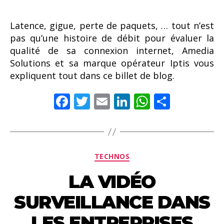
Latence, gigue, perte de paquets, … tout n’est
pas qu’une histoire de débit pour évaluer la
qualité de sa connexion internet, Amedia
Solutions et sa marque opérateur Iptis vous
expliquent tout dans ce billet de blog.
F
T
E
Li
W
P
ac
w
m
n
h
ar
e
itt
ai
k
at
ta
b
er
l
e
s
g
Catégories
TECHNOS
o
dI
A
er
LA VIDÉO
o
n
p
k
p
SURVEILLANCE DANS
LES ENTREPRISES