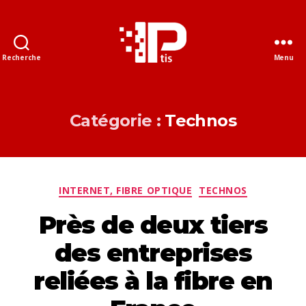
Recherche
Menu
Le
blog
IPtis
Catégorie :
Technos
Catégories
INTERNET, FIBRE OPTIQUE
TECHNOS
Près de deux tiers
des entreprises
reliées à la fibre en