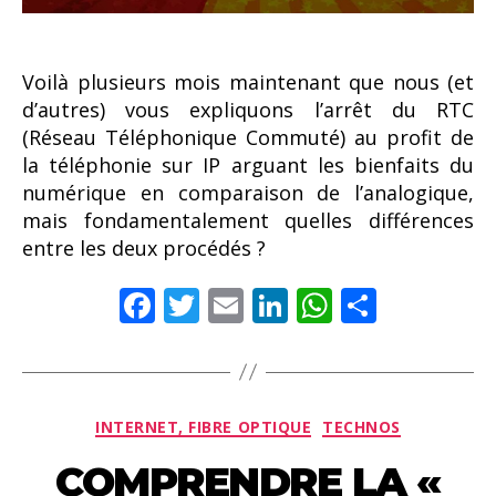
Voilà plusieurs mois maintenant que nous (et
d’autres) vous expliquons l’arrêt du RTC
(Réseau Téléphonique Commuté) au profit de
la téléphonie sur IP arguant les bienfaits du
numérique en comparaison de l’analogique,
mais fondamentalement quelles différences
entre les deux procédés ?
F
T
E
Li
W
P
ac
w
m
n
h
ar
e
itt
ai
k
at
ta
b
er
l
e
s
g
Catégories
INTERNET, FIBRE OPTIQUE
TECHNOS
o
dI
A
er
COMPRENDRE LA «
o
n
p