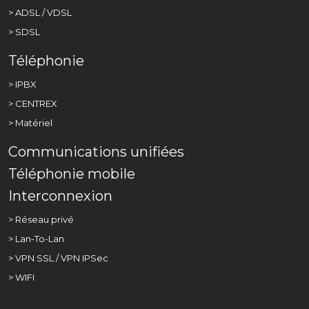
> ADSL / VDSL
> SDSL
Téléphonie
> IPBX
> CENTREX
> Matériel
Communications unifiées
Téléphonie mobile
Interconnexion
> Réseau privé
> Lan-To-Lan
> VPN SSL / VPN IPSec
> WIFI