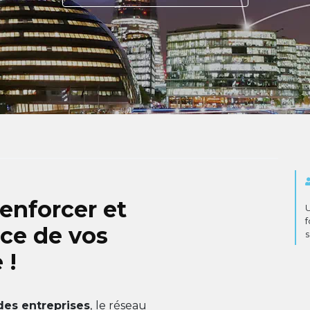
enforcer et
U
f
nce de vos
s
 !
des entreprises
, le réseau