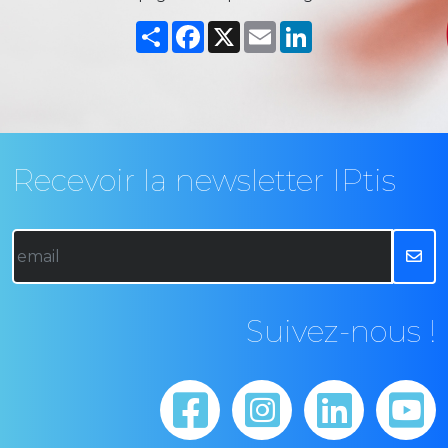
Partager
Facebook
X
Email
LinkedIn
Recevoir la newsletter IPtis
Suivez-nous !